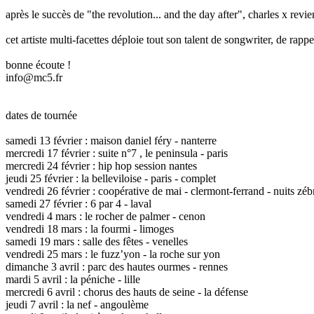
après le succès de "the revolution... and the day after", charles x rev
cet artiste multi-facettes déploie tout son talent de songwriter, de ra
bonne écoute !
info@mc5.fr
dates de tournée
samedi 13 février : maison daniel féry - nanterre
mercredi 17 février : suite n°7 , le peninsula - paris
mercredi 24 février : hip hop session nantes
jeudi 25 février : la belleviloise - paris - complet
vendredi 26 février : coopérative de mai - clermont-ferrand - nuits zé
samedi 27 février : 6 par 4 - laval
vendredi 4 mars : le rocher de palmer - cenon
vendredi 18 mars : la fourmi - limoges
samedi 19 mars : salle des fêtes - venelles
vendredi 25 mars : le fuzz’yon - la roche sur yon
dimanche 3 avril : parc des hautes ourmes - rennes
mardi 5 avril : la péniche - lille
mercredi 6 avril : chorus des hauts de seine - la défense
jeudi 7 avril : la nef - angoulème