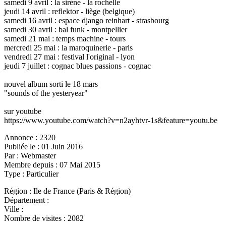
samedi 9 avril : la sirène - la rochelle
jeudi 14 avril : reflektor - liège (belgique)
samedi 16 avril : espace django reinhart - strasbourg
samedi 30 avril : bal funk - montpellier
samedi 21 mai : temps machine - tours
mercredi 25 mai : la maroquinerie - paris
vendredi 27 mai : festival l'original - lyon
jeudi 7 juillet : cognac blues passions - cognac
nouvel album sorti le 18 mars
"sounds of the yesteryear"
sur youtube
https://www.youtube.com/watch?v=n2ayhtvr-1s&feature=youtu.be
Annonce :
2320
Publiée le :
01 Juin 2016
Par :
Webmaster
Membre depuis :
07 Mai 2015
Type :
Particulier
Région :
Ile de France (Paris & Région)
Département :
Ville :
Nombre de visites :
2082